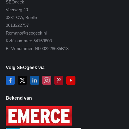
SEOgeek
Veerweg 40
3231 CW, Brielle
0613322757
Romano@seogeek.nl
KvK-nummer: 54163803
BTW-nummer: NL002228635B18
Volg SEOgeek via
Bekend van