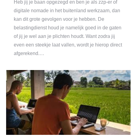
Heb jij je baan opgezegd en ben je als zzp-er of
digitale nomade in het buitenland werkzaam, dan
kan dit grote gevolgen voor je hebben. De
belastingdienst houd je namelijk goed in de gaten
of jij je wel aan je plichten houdt. Want zodra jij
even een steekje laat vallen, wordt je hierop direct
afgerekend.…