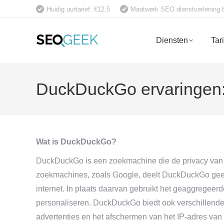
Huidig uurtarief: €12.5
Maatwerk SEO dienstverlening bet
Diensten
Tar
DuckDuckGo ervaringen: 
Wat is DuckDuckGo?
DuckDuckGo is een zoekmachine die de privacy van haar
zoekmachines, zoals Google, deelt DuckDuckGo geen
internet. In plaats daarvan gebruikt het geaggregeer
personaliseren. DuckDuckGo biedt ook verschillende 
advertenties en het afschermen van het IP-adres van g