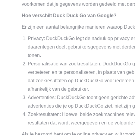
voorkomen dat je gegevens worden gedeeld met derd
Hoe verschilt Duck Duck Go van Google?
Er zijn een aantal belangrijke manieren waarop Duc
Privacy: DuckDuckGo legt de nadruk op privacy e
daarentegen deelt gebruikersgegevens met derden,
tonen.
Personalisatie van zoekresultaten: DuckDuckGo g
verbeteren en te personaliseren, in plaats van ge
dat zoekresultaten op DuckDuckGo voor iedereen he
afhankelijk van de gebruiker.
Advertenties: DuckDuckGo toont geen gerichte adver
advertenties die je op DuckDuckGo ziet, niet zijn 
Zoekresultaten: Hoewel beide zoekmachines releva
resultaten dat wordt weergegeven en de volgorde
Als je bezorgd bent om je online privacy en wilt vo