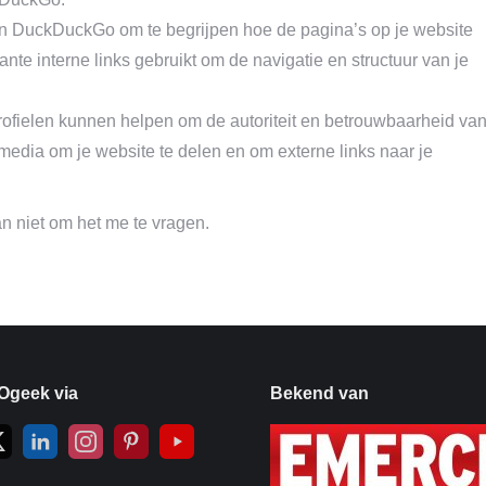
lpen DuckDuckGo om te begrijpen hoe de pagina’s op je website
ante interne links gebruikt om de navigatie en structuur van je
ofielen kunnen helpen om de autoriteit en betrouwbaarheid va
 media om je website te delen en om externe links naar je
dan niet om het me te vragen.
Ogeek via
Bekend van