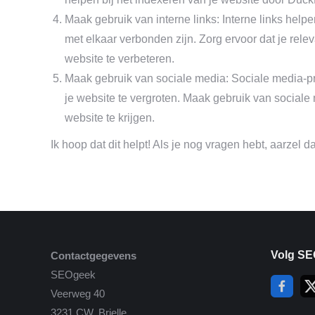
Maak gebruik van interne links: Interne links he
met elkaar verbonden zijn. Zorg ervoor dat je relev
website te verbeteren.
Maak gebruik van sociale media: Sociale media-pr
je website te vergroten. Maak gebruik van sociale
website te krijgen.
Ik hoop dat dit helpt! Als je nog vragen hebt, aarzel 
Volg SE
Contactgegevens
SEOgeek
Veerweg 40
3231 CW, Brielle