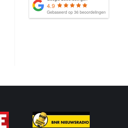
4.9
Gebaseerd op 36 beoordelingen
n