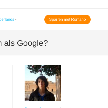
derlands
Sparren met Romano
m als Google?