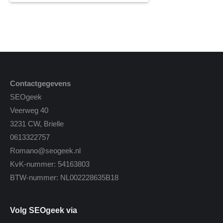
Contactgegevens
SEOgeek
Veerweg 40
3231 CW, Brielle
0613322757
Romano@seogeek.nl
KvK-nummer: 54163803
BTW-nummer: NL002228635B18
Volg SEOgeek via