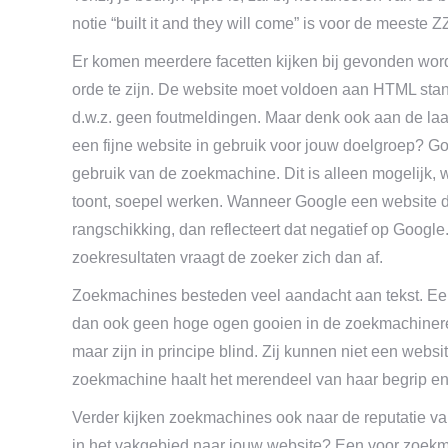
notie “built it and they will come” is voor de meest
Er komen meerdere facetten kijken bij gevonden worde
orde te zijn. De website moet voldoen aan HTML sta
d.w.z. geen foutmeldingen. Maar denk ook aan de laadti
een fijne website in gebruik voor jouw doelgroep? Goo
gebruik van de zoekmachine. Dit is alleen mogelijk
toont, soepel werken. Wanneer Google een website di
rangschikking, dan reflecteert dat negatief op Goog
zoekresultaten vraagt de zoeker zich dan af.
Zoekmachines besteden veel aandacht aan tekst. Een 
dan ook geen hoge ogen gooien in de zoekmachinere
maar zijn in principe blind. Zij kunnen niet een webs
zoekmachine haalt het merendeel van haar begrip en b
Verder kijken zoekmachines ook naar de reputatie va
in het vakgebied naar jouw website? Een voor zoekmac