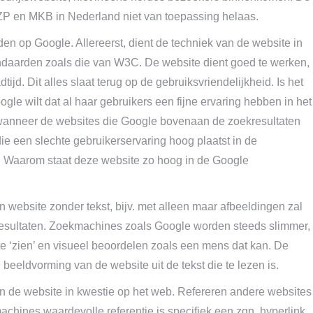
e ZZP en MKB in Nederland niet van toepassing helaas.
n op Google. Allereerst, dient de techniek van de website in
ndaarden zoals die van W3C. De website dient goed te werken,
jd. Dit alles slaat terug op de gebruiksvriendelijkheid. Is het
gle wilt dat al haar gebruikers een fijne ervaring hebben in het
, wanneer de websites die Google bovenaan de zoekresultaten
e een slechte gebruikerservaring hoog plaatst in de
le. Waarom staat deze website zo hoog in de Google
website zonder tekst, bijv. met alleen maar afbeeldingen zal
sultaten. Zoekmachines zoals Google worden steeds slimmer,
ite ‘zien’ en visueel beoordelen zoals een mens dat kan. De
eeldvorming van de website uit de tekst die te lezen is.
n de website in kwestie op het web. Refereren andere websites
hines waardevolle referentie is specifiek een zgn. hyperlink.