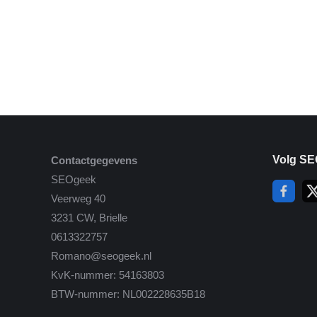
Volg SE
Contactgegevens
SEOgeek
Veerweg 40
3231 CW, Brielle
0613322757
Romano@seogeek.nl
KvK-nummer: 54163803
BTW-nummer: NL002228635B18