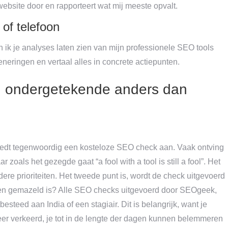
website door en rapporteert wat mij meeste opvalt.
of telefoon
n ik je analyses laten zien van mijn professionele SEO tools
eneringen en vertaal alles in concrete actiepunten.
 ondergetekende anders dan
 biedt tegenwoordig een kosteloze SEO check aan. Vaak ontving
 zoals het gezegde gaat “a fool with a tool is still a fool”. Het
dere prioriteiten. Het tweede punt is, wordt de check uitgevoerd
t en gemazeld is? Alle SEO checks uitgevoerd door SEOgeek,
esteed aan India of een stagiair. Dit is belangrijk, want je
eer verkeerd, je tot in de lengte der dagen kunnen belemmeren