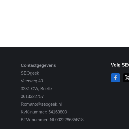
Volg SE
Contactgegevens
SEOgeek
Veerweg 40
3231 CW, Brielle
0613322757
Romano@seogeek.nl
KvK-nummer: 54163803
BTW-nummer: NL002228635B18