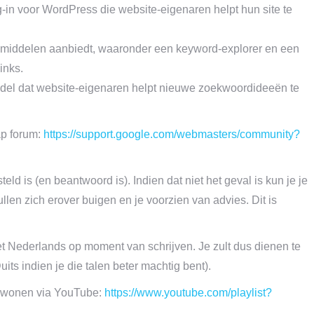
g-in voor WordPress die website-eigenaren helpt hun site te
hulpmiddelen aanbiedt, waaronder een keyword-explorer en een
inks.
iddel dat website-eigenaren helpt nieuwe zoekwoordideeën te
ap forum:
https://support.google.com/webmasters/community?
eld is (en beantwoord is). Indien dat niet het geval is kun je je
len zich erover buigen en je voorzien van advies. Dit is
het Nederlands op moment van schrijven. Je zult dus dienen te
ts indien je die talen beter machtig bent).
bijwonen via YouTube:
https://www.youtube.com/playlist?