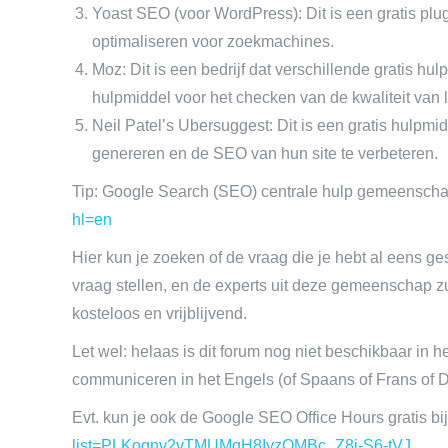
Yoast SEO (voor WordPress): Dit is een gratis plu
optimaliseren voor zoekmachines.
Moz: Dit is een bedrijf dat verschillende gratis 
hulpmiddel voor het checken van de kwaliteit van l
Neil Patel’s Ubersuggest: Dit is een gratis hulpm
genereren en de SEO van hun site te verbeteren.
Tip: Google Search (SEO) centrale hulp gemeensch
hl=en
Hier kun je zoeken of de vraag die je hebt al eens gest
vraag stellen, en de experts uit deze gemeenschap zul
kosteloos en vrijblijvend.
Let wel: helaas is dit forum nog niet beschikbaar in 
communiceren in het Engels (of Spaans of Frans of Dui
Evt. kun je ook de Google SEO Office Hours gratis 
list=PLKoqnv2vTMUMqH8IyzOMBc_Z8i-S6-tVJ