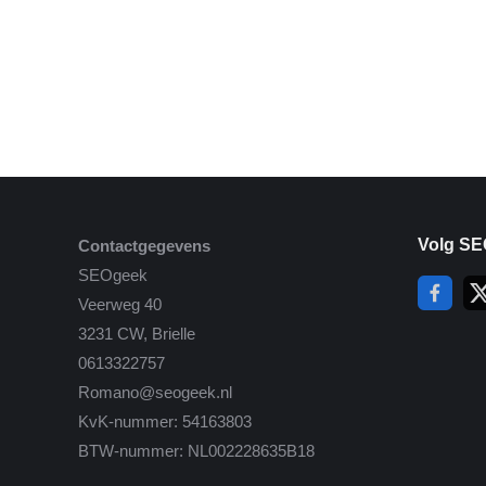
Volg SE
Contactgegevens
SEOgeek
Veerweg 40
3231 CW, Brielle
0613322757
Romano@seogeek.nl
KvK-nummer: 54163803
BTW-nummer: NL002228635B18