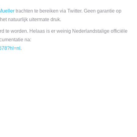
Mueller
trachten te bereiken via Twitter. Geen garantie op
t natuurlijk uitermate druk.
d te worden. Helaas is er weinig Nederlandstalige officiële
cumentatie na:
678?hl=nl
.