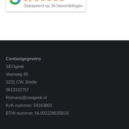
Gebaseerd op 36 beoordelingen
Contactgegevens
SEOgeek
Veerweg 40
3231 CW, Brielle
0613322757
Romano@seogeek.nl
KvK-nummer: 54163803
BTW-nummer: NL002228635B18