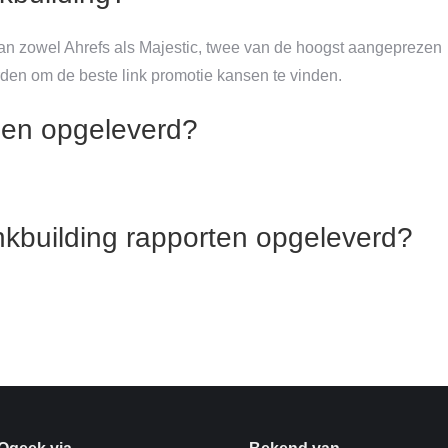
 van zowel Ahrefs als Majestic, twee van de hoogst aangeprezen
rden om de beste link promotie kansen te vinden.
en opgeleverd?
nkbuilding rapporten opgeleverd?