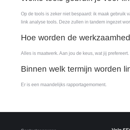
Op de tools is zeker niet bespaard: ik maak gebruik
link analyse tools. Deze zullen in tandem ingezet wo
Hoe worden de werkzaamhed
Alles is maatwerk. Aan jou de keus, wat jij prefereert.
Binnen welk termijn worden li
Er is een maandelijks rapportagemoment.