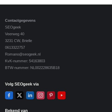
Contactgegevens
SEOgeek
Veerweg 40
3231 CW, Brielle
0613322757
Romano@seogeek.nl
KvK-nummer: 54163803
BTW-nummer: NL002228635B18
Volg SEOgeek via
Bekend van