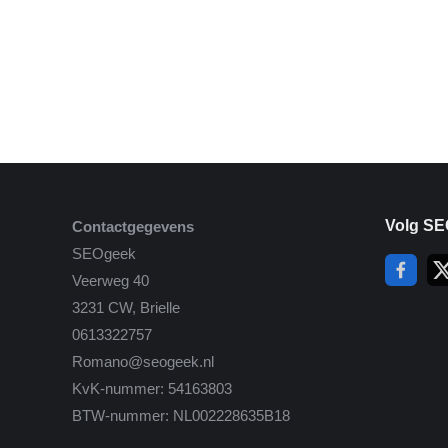
Volg SE
Contactgegevens
SEOgeek
Veerweg 40
3231 CW, Brielle
0613322757
Romano@seogeek.nl
KvK-nummer: 54163803
BTW-nummer: NL002228635B18