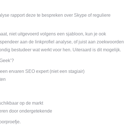
alyse rapport deze te bespreken over Skype of reguliere
at, niet uitgevoerd volgens een sjabloon, kun je ook
d spendeer aan de linkprofiel analyse, of juist aan zoekwoorden
ondig bestudeer wat werkt voor hen. Uiteraard is dit mogelijk.
 Geek’?
een ervaren SEO expert (niet een stagiair)
ten
chikbaar op de markt
oeren door ondergetekende
oorproefje.