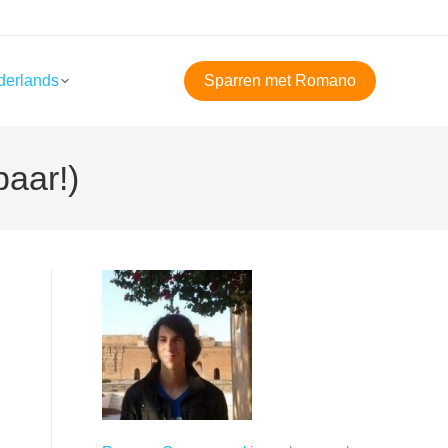
derlands
Sparren met Romano
aar!)