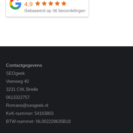
4.9
Gebaseerd op 36 beoordelingen
Contactgegevens
SEOgeek
Veerweg 40
3231 CW, Brielle
0613322757
Romano@seogeek.nl
KvK-nummer: 54163803
BTW-nummer: NL002228635B18