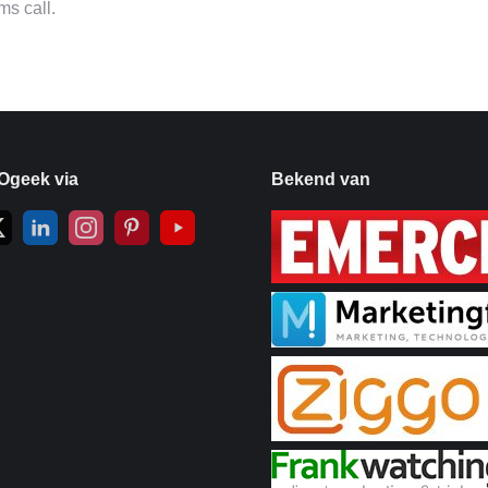
s call.
Ogeek via
Bekend van