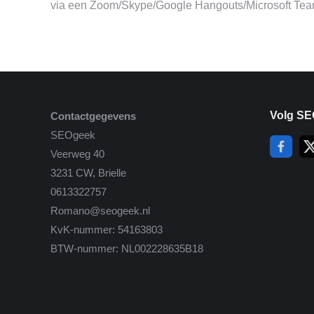
via een Zoom/Skype/Google Hangouts/Microsoft Team
Volg SE
Contactgegevens
SEOgeek
Veerweg 40
3231 CW, Brielle
0613322757
Romano@seogeek.nl
KvK-nummer: 54163803
BTW-nummer: NL002228635B18