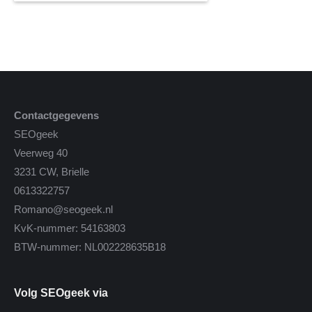
Contactgegevens
SEOgeek
Veerweg 40
3231 CW, Brielle
0613322757
Romano@seogeek.nl
KvK-nummer: 54163803
BTW-nummer: NL002228635B18
Volg SEOgeek via