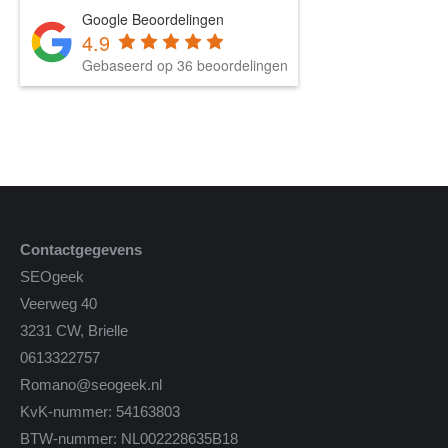
Google Beoordelingen
4.9
Gebaseerd op 36 beoordelingen
Contactgegevens
SEOgeek
Veerweg 40
3231 CW, Brielle
0613322757
Romano@seogeek.nl
KvK-nummer: 54163803
BTW-nummer: NL002228635B18