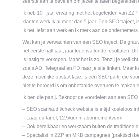
zeerste aan te bevelen om jezelf te laten begeleiden 
Ik heb 10+ jaar ervaring met het begeleiden van ZZP
klanten werk ik al meer dan 5 jaar. Een SEO traject, is
ik het liefst aan werk en ik merk aan de ondernemers
Wat kan je verwachten van een SEO traject. De grauwe
het eerste half jaar, jaar tegenvallende resultaten. Di
is lastig te verkopen. Maar het is zo. Tenzij je wellic
zoals AD, Telegraaf en FD naar je site linken. Maar kan
deze moeilijke opstart fase, is een SEO partij die voo
niet te beroerd is om onbetaalde overuren te maken 
Ik ben die partij. Beknopt de voordelen aan een SEO 
– SEO scan/audit/check website is altijd kosteloos i
– Laag uurtarief, 12.5/uur in abonnementvorm
– Ook bereikbaar en werkzaam buiten de traditionel
– Specialist in ZZP en MKB campagnes (praktisch be