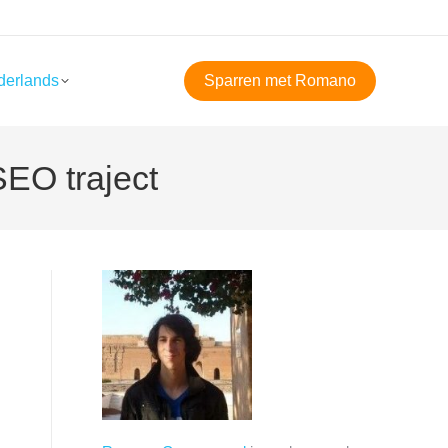
derlands
Sparren met Romano
SEO traject