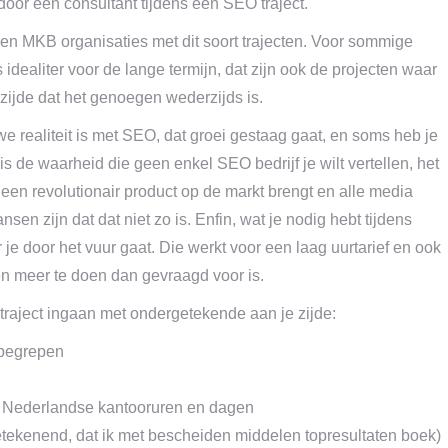
door een consultant tijdens een SEO traject.
 en MKB organisaties met dit soort trajecten. Voor sommige
 idealiter voor de lange termijn, dat zijn ook de projecten waar
 zijde dat het genoegen wederzijds is.
 realiteit is met SEO, dat groei gestaag gaat, en soms heb je
t is de waarheid die geen enkel SEO bedrijf je wilt vertellen, het
ht een revolutionair product op de markt brengt en alle media
sen zijn dat dat niet zo is. Enfin, wat je nodig hebt tijdens
r je door het vuur gaat. Die werkt voor een laag uurtarief en ook
en meer te doen dan gevraagd voor is.
traject ingaan met ondergetekende aan je zijde:
nbegrepen
e Nederlandse kantooruren en dagen
tekenend, dat ik met bescheiden middelen topresultaten boek)