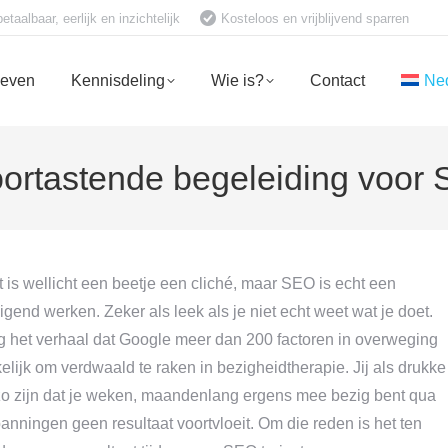
aalbaar, eerlijk en inzichtelijk
Kosteloos en vrijblijvend sparren
ieven
Kennisdeling
Wie is?
Contact
Ne
ortastende begeleiding voor 
t is wellicht een beetje een cliché, maar SEO is echt een
nd werken. Zeker als leek als je niet echt weet wat je doet.
nog het verhaal dat Google meer dan 200 factoren in overweging
lijk om verdwaald te raken in bezigheidtherapie. Jij als drukke
t zo zijn dat je weken, maandenlang ergens mee bezig bent qua
anningen geen resultaat voortvloeit. Om die reden is het ten