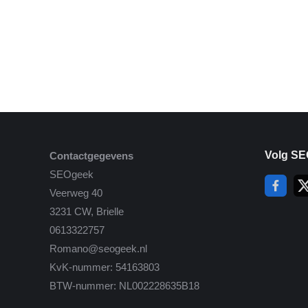
Volg SE
Contactgegevens
SEOgeek
Veerweg 40
3231 CW, Brielle
0613322757
Romano@seogeek.nl
KvK-nummer: 54163803
BTW-nummer: NL002228635B18