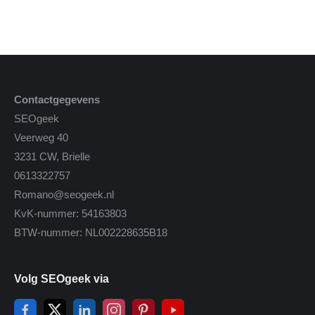
Contactgegevens
SEOgeek
Veerweg 40
3231 CW, Brielle
0613322757
Romano@seogeek.nl
KvK-nummer: 54163803
BTW-nummer: NL002228635B18
Volg SEOgeek via