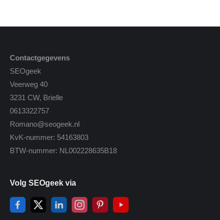
Contactgegevens
SEOgeek
Veerweg 40
3231 CW, Brielle
0613322757
Romano@seogeek.nl
KvK-nummer: 54163803
BTW-nummer: NL002228635B18
Volg SEOgeek via