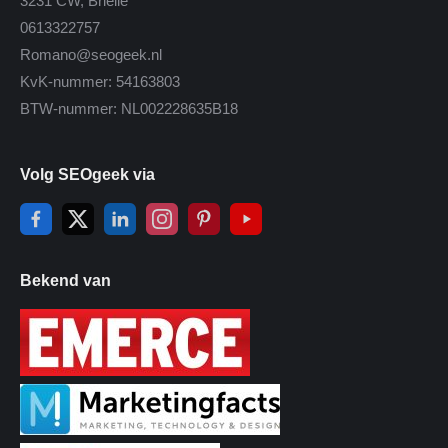
3231 CW, Brielle
0613322757
Romano@seogeek.nl
KvK-nummer: 54163803
BTW-nummer: NL002228635B18
Volg SEOgeek via
Bekend van