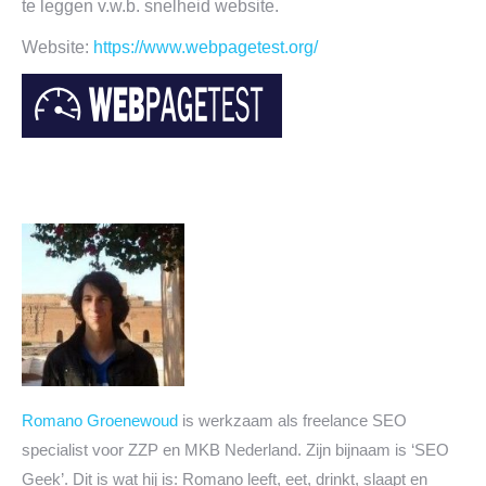
te leggen v.w.b. snelheid website.
Website:
https://www.webpagetest.org/
Romano Groenewoud
is werkzaam als freelance SEO
specialist voor ZZP en MKB Nederland. Zijn bijnaam is ‘SEO
Geek’. Dit is wat hij is: Romano leeft, eet, drinkt, slaapt en