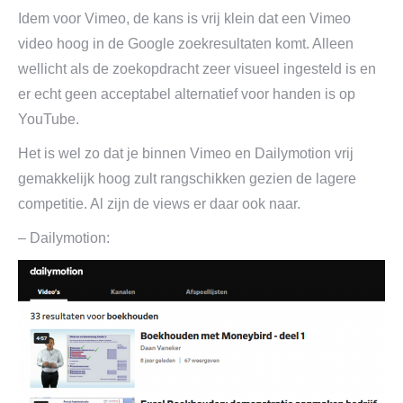
Idem voor Vimeo, de kans is vrij klein dat een Vimeo
video hoog in de Google zoekresultaten komt. Alleen
wellicht als de zoekopdracht zeer visueel ingesteld is en
er echt geen acceptabel alternatief voor handen is op
YouTube.
Het is wel zo dat je binnen Vimeo en Dailymotion vrij
gemakkelijk hoog zult rangschikken gezien de lagere
competitie. Al zijn de views er daar ook naar.
– Dailymotion: