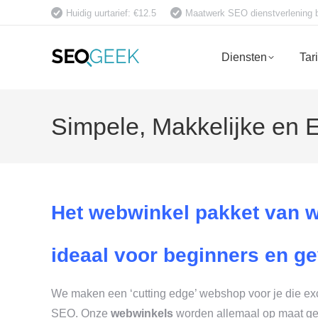
Huidig uurtarief: €12.5
Maatwerk SEO dienstverlening bet
Diensten
Tar
Simpele, Makkelijke en 
Het webwinkel pakket van 
ideaal voor beginners en g
We maken een ‘cutting edge’ webshop voor je die exce
SEO. Onze
webwinkels
worden allemaal op maat ge