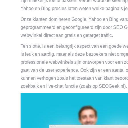
zijn makkelijk toe te passen. Verder wordt de sitem
Yahoo en Bing precies laten weten welke pagina’s je 
Onze klanten domineren Google, Yahoo en Bing vanaf
geprogrammeerd en geconfigureerd zijn door SEO G
webwinkel direct aan gratis en getarget traffic.
Ten slotte, is een belangrijk aspect van een goede we
is leuk en aardig, maar als deze bezoekers niet omge
professionele webwinkels zijn ontworpen voor een zo
gaat van de user experience. Ook zijn er een aantal 
kunnen verhogen zoals het toestaan van klant beoor
zoekbalk en live-chat functie (zoals op SEOGeek.nl).