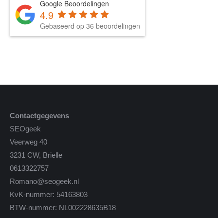
Google Beoordelingen
4.9
Gebaseerd op 36 beoordelingen
Contactgegevens
SEOgeek
Veerweg 40
3231 CW, Brielle
0613322757
Romano@seogeek.nl
KvK-nummer: 54163803
BTW-nummer: NL002228635B18