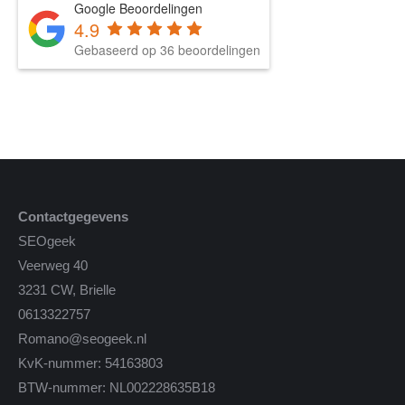
Google Beoordelingen
4.9
Gebaseerd op 36 beoordelingen
Contactgegevens
SEOgeek
Veerweg 40
3231 CW, Brielle
0613322757
Romano@seogeek.nl
KvK-nummer: 54163803
BTW-nummer: NL002228635B18