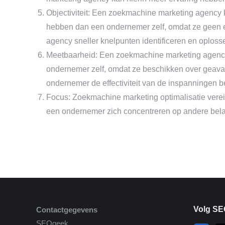
Objectiviteit: Een zoekmachine marketing agency k
hebben dan een ondernemer zelf, omdat ze geen 
agency sneller knelpunten identificeren en oploss
Meetbaarheid: Een zoekmachine marketing agency
ondernemer zelf, omdat ze beschikken over geava
ondernemer de effectiviteit van de inspanningen b
Focus: Zoekmachine marketing optimalisatie verei
een ondernemer zich concentreren op andere belang
Volg SE
Contactgegevens
SEOgeek