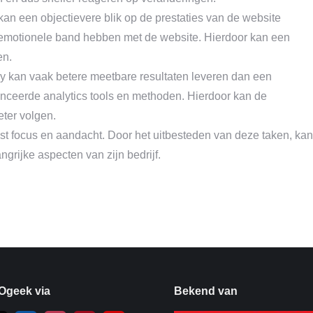
an een objectievere blik op de prestaties van de website
emotionele band hebben met de website. Hierdoor kan een
en.
 kan vaak betere meetbare resultaten leveren dan een
nceerde analytics tools en methoden. Hierdoor kan de
eter volgen.
st focus en aandacht. Door het uitbesteden van deze taken, kan
rijke aspecten van zijn bedrijf.
Ogeek via
Bekend van