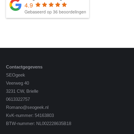
4.9
Gebaseerd op 36 beoordelingen
Contactgegevens
SEOgeek
Veerweg 40
3231 CW, Brielle
0613322757
Romano@seogeek.nl
KvK-nummer: 54163803
BTW-nummer: NL002228635B18