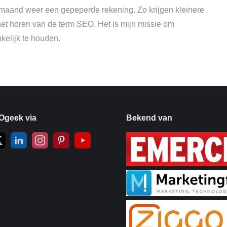
maand weer een gepeperde rekening. Zo krijgen kleinere
et horen van de term SEO. Het is mijn missie om
elijk te houden.
Ogeek via
Bekend van