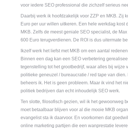
voor iedere SEO professional die zichzelf serieus ne
Daarbij werk ik hoofdzakelijk voor ZZP en MKB. Zij k
Euro per uur willen uitkeren. Een hele werkdag kost d
MKB. Zelfs de meest geniale SEO specialist, de Max
600 Euro terugverdienen. De ROI is dus uitermate ber
Ikzelf werk het liefst met MKB om een aantal redenen
Binnen een dag kan een SEO verbetering gerealiseerd 
tegenstelling tot het grootbedrijf, waar alles bij wi
politieke geneuzel / bureaucratie / red tape van dien.
beheers ik. Het is geen probleem. Maar ik vind het n
politiek bedrijven dan echt inhoudelijk SEO werk.
Ten slotte, filosofisch gezien, wil ik het gewoonweg
moet betaalbaar blijven voor al die mooie MKB organis
evangelist sta ik daarvoor. En voorkomen dat goedwi
online marketing partijen die een wanprestatie levere