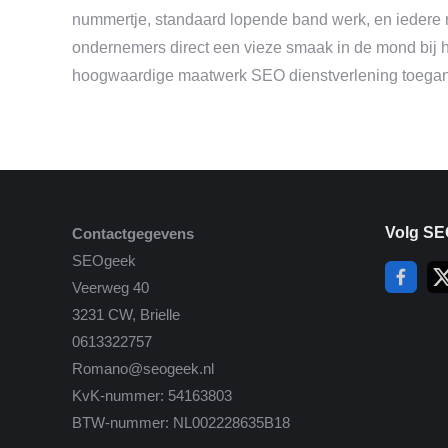
nummertje, standaard lopende band werk, en iedere 
ondernemers direct een vieze smaak in de mond bij h
hoogwaardige maatwerk SEO dienstverlening toegank
Volg SE
Contactgegevens
SEOgeek
Veerweg 40
3231 CW, Brielle
0613322757
Romano@seogeek.nl
KvK-nummer: 54163803
BTW-nummer: NL002228635B18