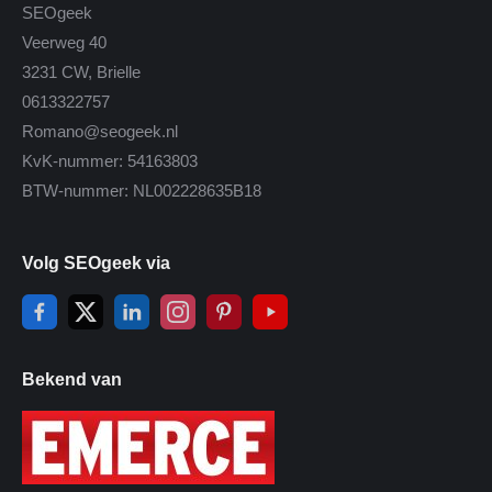
SEOgeek
Veerweg 40
3231 CW, Brielle
0613322757
Romano@seogeek.nl
KvK-nummer: 54163803
BTW-nummer: NL002228635B18
Volg SEOgeek via
Bekend van