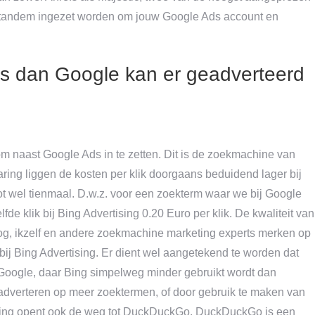
n tandem ingezet worden om jouw Google Ads account en
s dan Google kan er geadverteerd
m naast Google Ads in te zetten. Dit is de zoekmachine van
aring liggen de kosten per klik doorgaans beduidend lager bij
tot wel tienmaal. D.w.z. voor een zoekterm waar we bij Google
de klik bij Bing Advertising 0.20 Euro per klik. De kwaliteit van
nog, ikzelf en andere zoekmachine marketing experts merken op
 bij Bing Advertising. Er dient wel aangetekend te worden dat
j Google, daar Bing simpelweg minder gebruikt wordt dan
adverteren op meer zoektermen, of door gebruik te maken van
ertising opent ook de weg tot DuckDuckGo. DuckDuckGo is een