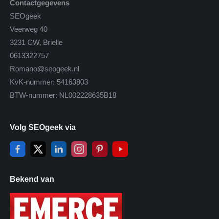
Contactgegevens
SEOgeek
Veerweg 40
3231 CW, Brielle
0613322757
Romano@seogeek.nl
KvK-nummer: 54163803
BTW-nummer: NL002228635B18
Volg SEOgeek via
Bekend van