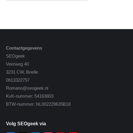
Contactgegevens
SEOgeek
Veerweg 40
3231 CW, Brielle
0613322757
Romano@seogeek.nl
KvK-nummer: 54163803
BTW-nummer: NL002228635B18
Volg SEOgeek via