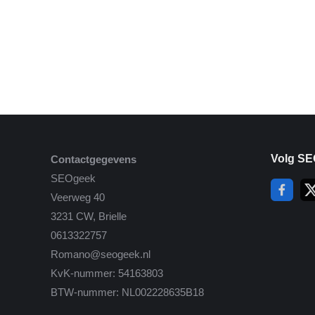
Volg SE
Contactgegevens
SEOgeek
Veerweg 40
3231 CW, Brielle
0613322757
Romano@seogeek.nl
KvK-nummer: 54163803
BTW-nummer: NL002228635B18