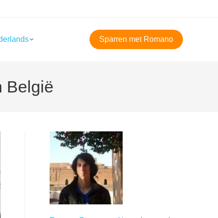
derlands
Sparren met Romano
 België