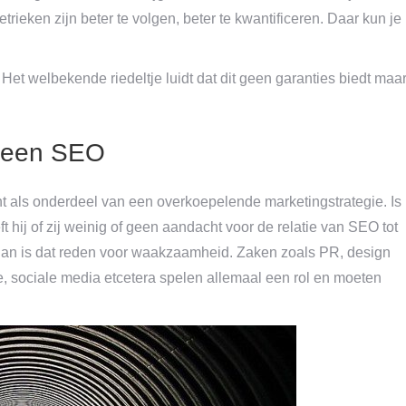
rieken zijn beter te volgen, beter te kwantificeren. Daar kun je
 Het welbekende riedeltje luidt dat dit geen garanties biedt maa
lleen SEO
ht als onderdeel van een overkoepelende marketingstrategie. Is
t hij of zij weinig of geen aandacht voor de relatie van SEO tot
) dan is dat reden voor waakzaamheid. Zaken zoals PR, design
ie, sociale media etcetera spelen allemaal een rol en moeten