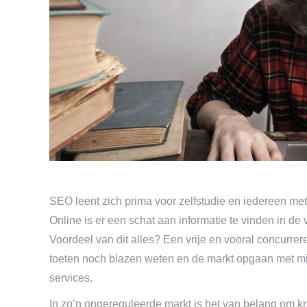
SEO leent zich prima voor zelfstudie en iedereen met 
Online is er een schat aan informatie te vinden in d
Voordeel van dit alles? Een vrije en vooral concurre
toeten noch blazen weten en de markt opgaan met m
services.
In zo’n ongereguleerde markt is het van belang om kr