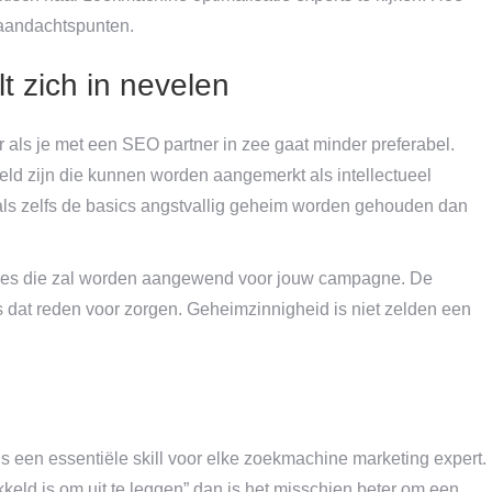
 aandachtspunten.
t zich in nevelen
r als je met een SEO partner in zee gaat minder preferabel.
ld zijn die kunnen worden aangemerkt als intellectueel
als zelfs de basics angstvallig geheim worden gehouden dan
odes die zal worden aangewend voor jouw campagne. De
n is dat reden voor zorgen. Geheimzinnigheid is niet zelden een
is een essentiële skill voor elke zoekmachine marketing expert.
keld is om uit te leggen” dan is het misschien beter om een