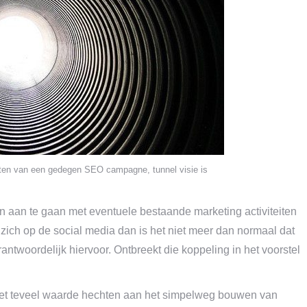
etten van een gedegen SEO campagne, tunnel visie is
en aan te gaan met eventuele bestaande marketing activiteiten
 zich op de social media dan is het niet meer dan normaal dat
antwoordelijk hiervoor. Ontbreekt die koppeling in het voorstel
het teveel waarde hechten aan het simpelweg bouwen van