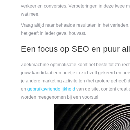
verkeer en conversies. Verbeteringen in deze twee met
wat mee.
Vraag altijd naar behaalde resultaten in het verleden.
het geeft in ieder geval houvast.
Een focus op SEO en puur a
Zoekmachine optimalisatie komt het beste tot z’n rec
jouw kandidaat een beetje in zichzelf gekeerd en heef
je andere marketing activiteiten (het grotere geheel
en
gebruiksvriendelijkheid
van de site, content creat
worden meegenomen bij een voorstel.