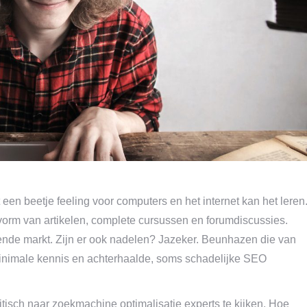
een beetje feeling voor computers en het internet kan het leren
e vorm van artikelen, complete cursussen en forumdiscussies.
rende markt. Zijn er ook nadelen? Jazeker. Beunhazen die van
inimale kennis en achterhaalde, soms schadelijke SEO
itisch naar zoekmachine optimalisatie experts te kijken. Hoe