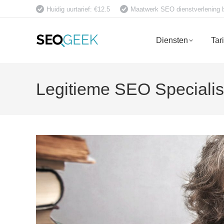
Huidig uurtarief: €12.5
Maatwerk SEO dienstverlening bet
Diensten
Tar
Legitieme SEO Specialis