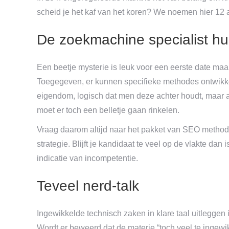
scheid je het kaf van het koren? We noemen hier 12
De zoekmachine specialist hul
Een beetje mysterie is leuk voor een eerste date maa
Toegegeven, er kunnen specifieke methodes ontwikke
eigendom, logisch dat men deze achter houdt, maar 
moet er toch een belletje gaan rinkelen.
Vraag daarom altijd naar het pakket van SEO meth
strategie. Blijft je kandidaat te veel op de vlakte da
indicatie van incompetentie.
Teveel nerd-talk
Ingewikkelde technisch zaken in klare taal uitleggen 
Wordt er beweerd dat de materie “toch veel te ingewik