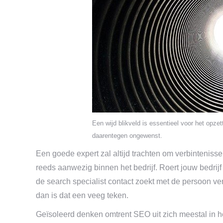
Een wijd blikveld is essentieel voor het opz
daarentegen ongewenst.
Een goede expert zal altijd trachten om verbinteniss
reeds aanwezig binnen het bedrijf. Roert jouw bedrijf
de search specialist contact zoekt met de persoon ver
dan is dat een veeg teken.
Geïsoleerd denken omtrent SEO uit zich meestal in 