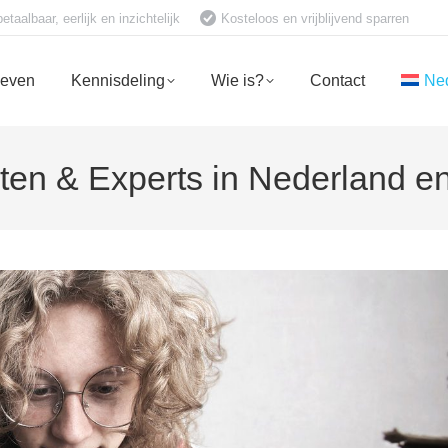
aalbaar, eerlijk en inzichtelijk
Kosteloos en vrijblijvend sparren
ieven
Kennisdeling
Wie is?
Contact
Ne
ten & Experts in Nederland en