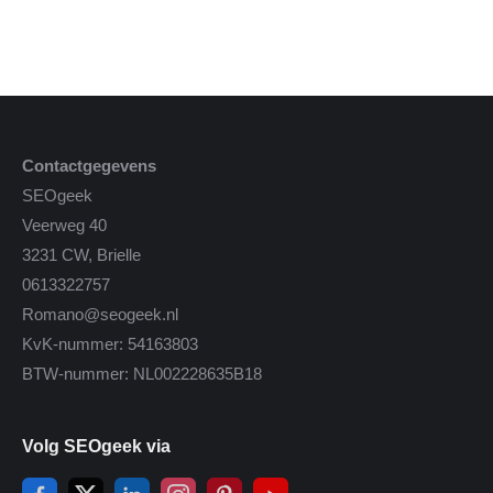
Contactgegevens
SEOgeek
Veerweg 40
3231 CW, Brielle
0613322757
Romano@seogeek.nl
KvK-nummer: 54163803
BTW-nummer: NL002228635B18
Volg SEOgeek via