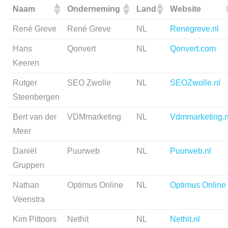
Naam
Onderneming
Land
Website
René Greve
René Greve
NL
Renegreve.nl
Hans
Qonvert
NL
Qonvert.com
Keeren
Rutger
SEO Zwolle
NL
SEOZwolle.nl
Steenbergen
Bert van der
VDMmarketing
NL
Vdmmarketing.n
Meer
Daniël
Puurweb
NL
Puurweb.nl
Gruppen
Nathan
Optimus Online
NL
Optimus Online
Veenstra
Kim Pittoors
Nethit
NL
Nethit.nl