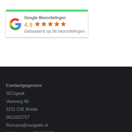
Google Beoordelingen
4.9
Gebaseerd op 36 beoordelingen
Contactgegevens
SEOgeek
Veerweg 40
3231 CW, Brielle
0613322757
Romano@seogeek.nl