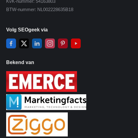
KvK-nummer: 54163803
BTW-nummer: NL002228635B18
Volg SEOgeek via
Bekend van