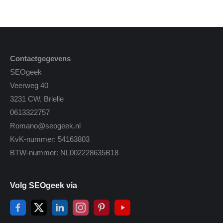
Contactgegevens
SEOgeek
Veerweg 40
3231 CW, Brielle
0613322757
Romano@seogeek.nl
KvK-nummer: 54163803
BTW-nummer: NL002228635B18
Volg SEOgeek via