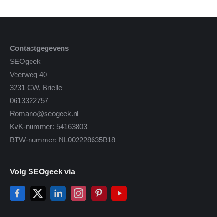
Contactgegevens
SEOgeek
Veerweg 40
3231 CW, Brielle
0613322757
Romano@seogeek.nl
KvK-nummer: 54163803
BTW-nummer: NL002228635B18
Volg SEOgeek via