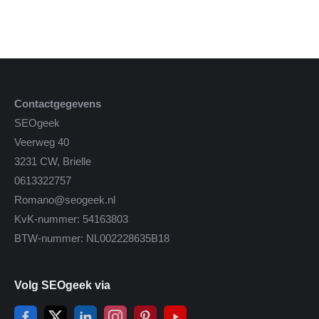
Contactgegevens
SEOgeek
Veerweg 40
3231 CW, Brielle
0613322757
Romano@seogeek.nl
KvK-nummer: 54163803
BTW-nummer: NL002228635B18
Volg SEOgeek via