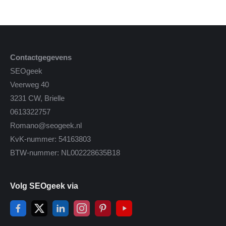
Contactgegevens
SEOgeek
Veerweg 40
3231 CW, Brielle
0613322757
Romano@seogeek.nl
KvK-nummer: 54163803
BTW-nummer: NL002228635B18
Volg SEOgeek via