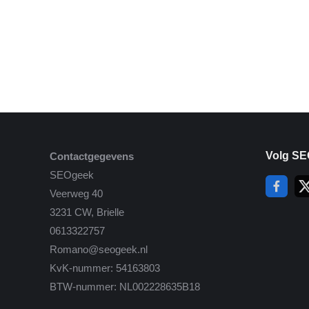
Volg SE
Contactgegevens
SEOgeek
Veerweg 40
3231 CW, Brielle
0613322757
Romano@seogeek.nl
KvK-nummer: 54163803
BTW-nummer: NL002228635B18